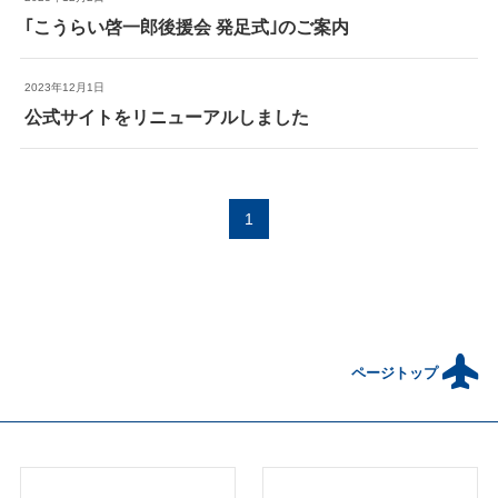
サイトポリシー
政 策
｢こうらい啓一郎後援会 発足式｣のご案内
こうらいレポート
2023年12月1日
公式サイトをリニューアルしました
大阪８区について
1
お知らせ
応援する!
© 2023 Kourai Keiichiro Office.
ページトップ